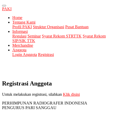
PAKI
Home
Tentang Kami
Profil PAKI
Struktur Organisasi
Pusat Bantuan
Informasi
Regulasi
Seminar
Syarat Rekom STRTTK
Syarat Rekom
SIP/SIK TTK
Merchandise
Anggota
Login Anggota
Registrasi
Registrasi Anggota
Untuk melakukan registrasi, silahkan
Klik disini
PERHIMPUNAN RADIOGRAFER INDONESIA
PENGURUS PARI SANGGAU