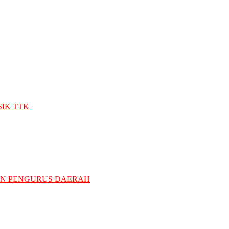
/SIK TTK
N PENGURUS DAERAH